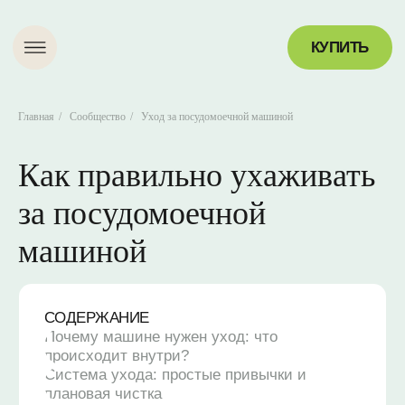
КУПИТЬ
Главная
/
Сообщество
/
Уход за посудомоечной машиной
Как правильно ухаживать
за посудомоечной
СОДЕРЖАНИЕ
машиной
Почему машине нужен уход: что
происходит внутри?
Система ухода: простые привычки и
плановая чистка
Важные меры предосторожности
Попробуйте экологичную уборку вместе с
Bio Mama