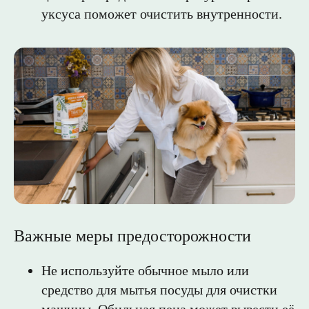
уксуса поможет очистить внутренности.
НАВИГАЦИЯ
АДРЕС
Главная
426039, Ижевск, п.
Смирново,
Каталог
Новосмирновская, 40
Сообщество
КОНТАКТЫ
ПОКУПАЙ НА:
8 (800) 444 16 75
Ozon
Wildberis
Telegram
ВКонтакте
MAX
info@uralsoap.ru
Важные меры предосторожности
© Bio Mama
Не используйте обычное мыло или
средство для мытья посуды для очистки
машины. Обильная пена может вывести её