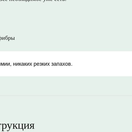
офибры
мии, никаких резких запахов.
трукция