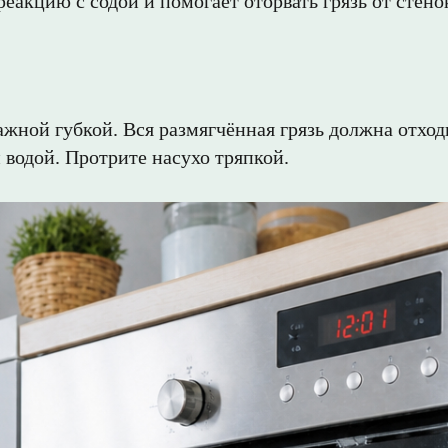
реакцию с содой и помогает оторвать грязь от стен
жной губкой. Вся размягчённая грязь должна отходи
 водой. Протрите насухо тряпкой.