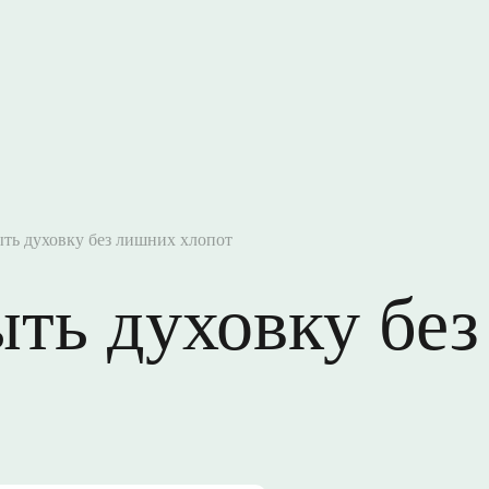
ПОИСК
ть духовку без лишних хлопот
ыть духовку бе