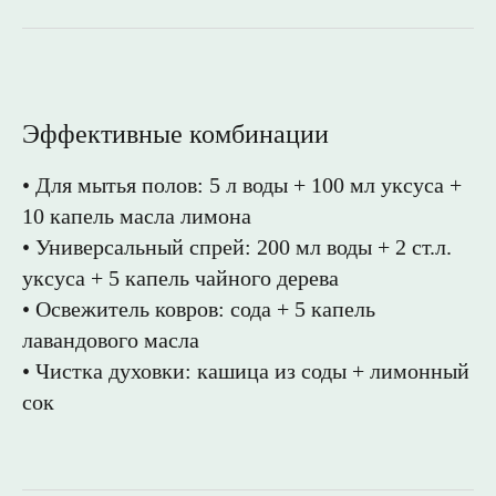
Эффективные комбинации
НАВИГАЦИЯ
АДРЕС
• Для мытья полов: 5 л воды + 100 мл уксуса +
Главная
426039, Ижевск, п.
10 капель масла лимона
Смирново,
Каталог
Новосмирновская, 40
• Универсальный спрей: 200 мл воды + 2 ст.л.
Сообщество
уксуса + 5 капель чайного дерева
КОНТАКТЫ
ПОКУПАЙ НА:
• Освежитель ковров: сода + 5 капель
8 (800) 444 16 75
лавандового масла
Ozon
Wildberis
Telegram
• Чистка духовки: кашица из соды + лимонный
ВКонтакте
сок
MAX
info@uralsoap.ru