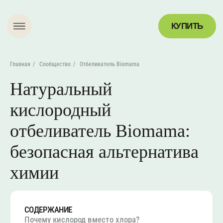
КУПИТЬ
Главная
/
Сообщество
/
Отбеливатель Biomama
Натуральный
кислородный
отбеливатель Biomama:
безопасная альтернатива
СОДЕРЖАНИЕ
Почему кислород вместо хлора?
Универсальность применения
химии
Безопасный состав
Экологическое преимущество
Особенности применения
Почему выбирают Biomama
Попробуйте экологичную
уборку⦁вместе⦁с⦁Bio⦁Mama