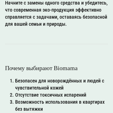
Начните с замены одного средства и убедитесь,
8 (800) 444 16 75
что современная эко-продукция эффективно
Ozon
Wildberis
Telegram
справляется с задачами, оставаясь безопасной
ВКонтакте
MAX
для вашей семьи и природы.
info@uralsoap.ru
© Bio Mama
Почему выбирают Biomama
Безопасен для новорождённых и людей с
чувствительной кожей
Отсутствие токсичных испарений
Возможность использования в квартирах
без вытяжки