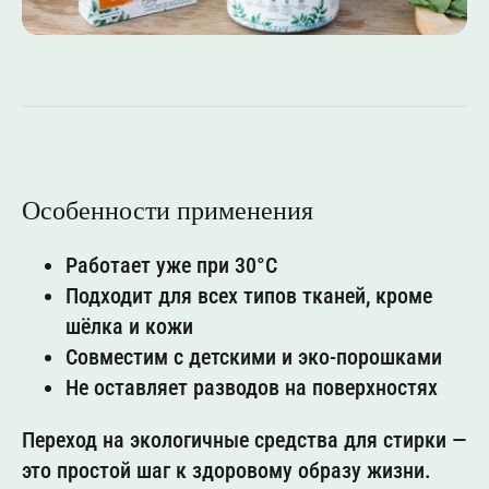
Особенности применения
Работает уже при 30°C
Подходит для всех типов тканей, кроме
шёлка и кожи
Совместим с детскими и эко-порошками
НАВИГАЦИЯ
АДРЕС
Не оставляет разводов на поверхностях
Главная
426039, Ижевск, п. Смирново,
Новосмирновская, 40
Каталог
Переход на экологичные средства для стирки —
Сообщество
это простой шаг к здоровому образу жизни.
КОНТАКТЫ
ПОКУПАЙ НА: